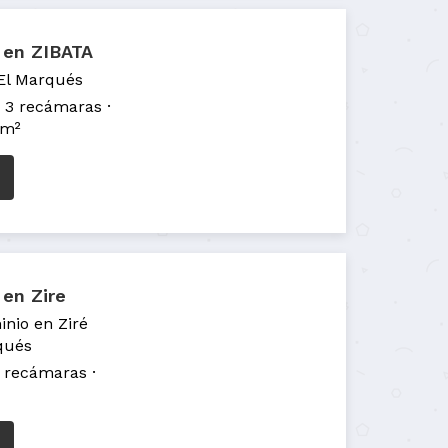
 en ZIBATA
 El Marqués
3 recámaras
 m²
 en Zire
nio en Ziré
qués
 recámaras