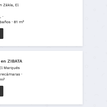
 Zákia, El
L
 baños
81 m²
 en ZIBATA
 El Marqués
 recámaras
 m²