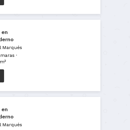
 en
derno
El Marqués
ámaras
 m²
 en
derno
El Marqués