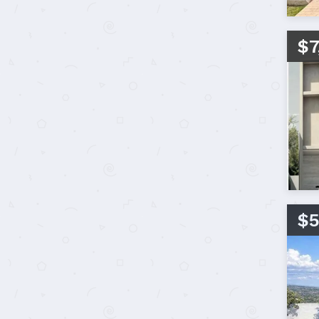
$7
$5