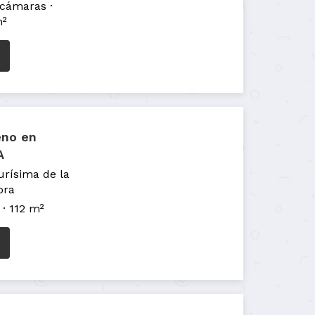
ecámaras
m²
eno en
A
urísima de la
ora
112 m²