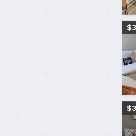
$3
$3