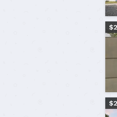
$2
$2