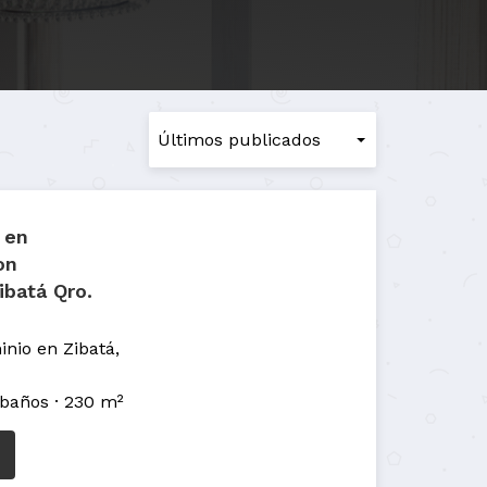
 en
on
batá Qro.
nio en Zibatá,
 baños
230 m²