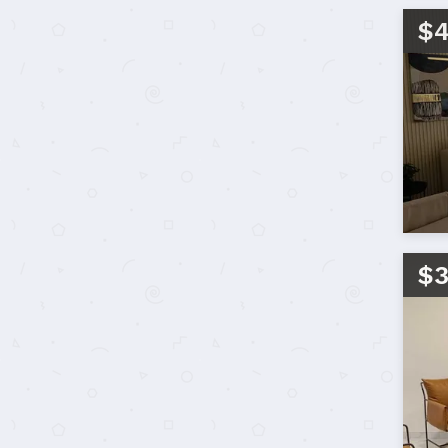
$4
$3