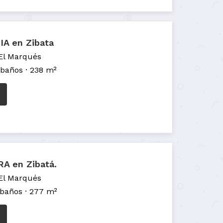
A en Zibata
 El Marqués
 baños
238 m²
A en Zibatá.
 El Marqués
 baños
277 m²