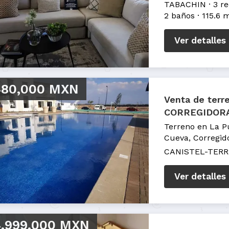
TABACHIN
3 r
2 baños
115.6 
Ver detalles
480,000 MXN
Venta de terr
CORREGIDOR
Terreno en La P
Cueva, Corregid
CANISTEL-TERR
Ver detalles
,999,000 MXN