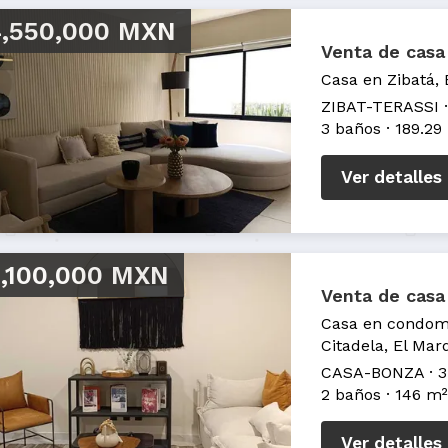
,550,000 MXN
Venta de casa
Casa en Zibatá,
ZIBAT-TERASSI
3 baños
189.29
Ver detalles
,100,000 MXN
Venta de casa
Casa en condomi
Citadela, El Mar
CASA-BONZA
3
2 baños
146 m²
Ver detalles